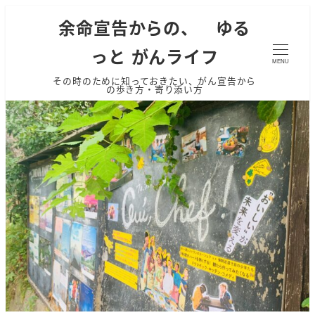
余命宣告からの、 ゆる
っと がんライフ
MENU
その時のために知っておきたい、がん宣告から
の歩き方・寄り添い方