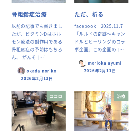
骨粗鬆症治療
ただ、祈る
以前の記事でも書きまし
facebook 2025.11.7
たが、ビタミンDはホル
「ルルドの奇跡～キャン
モン療法の副作用である
ドルとヒーリングのコラ
骨粗鬆症の予防はもちろ
ボ企画」この企画の […]
ん、 がんそ […]
morioka ayumi
2026年2月11日
okada noriko
2026年2月13日
ココロ
治療