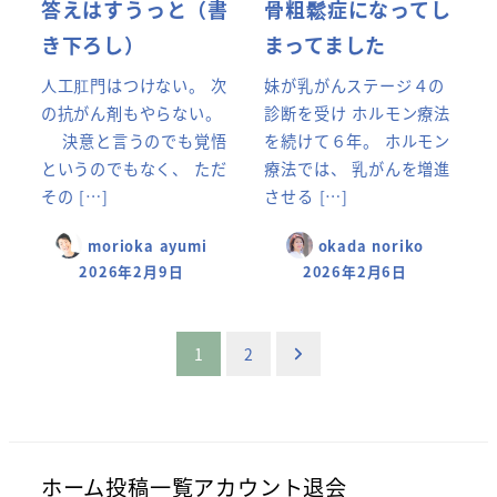
答えはすうっと（書
骨粗鬆症になってし
き下ろし）
まってました
人工肛門はつけない。 次
妹が乳がんステージ４の
の抗がん剤もやらない。
診断を受け ホルモン療法
決意と言うのでも覚悟
を続けて６年。 ホルモン
というのでもなく、 ただ
療法では、 乳がんを増進
その […]
させる […]
morioka ayumi
okada noriko
2026年2月9日
2026年2月6日
投
1
2
稿
の
ペ
ホーム
投稿一覧
アカウント
退会