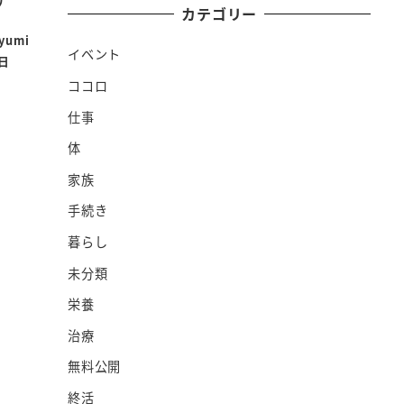
カテゴリー
yumi
イベント
9日
ココロ
仕事
体
家族
手続き
暮らし
未分類
栄養
治療
無料公開
終活