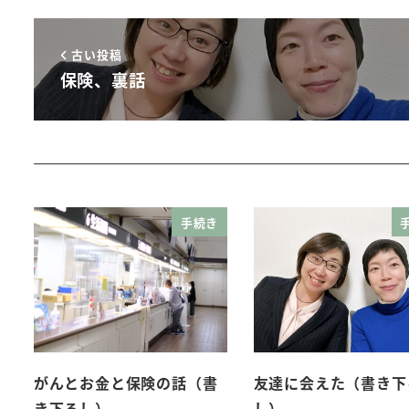
古い投稿
保険、裏話
手続き
がんとお金と保険の話（書
友達に会えた（書き下
き下ろし）
し）