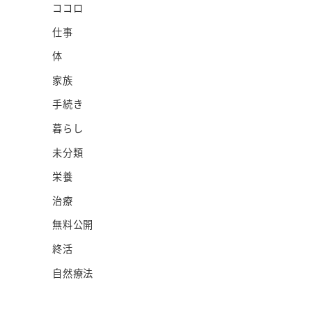
ココロ
仕事
体
家族
手続き
暮らし
未分類
栄養
治療
無料公開
終活
自然療法