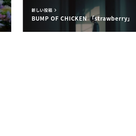
新しい投稿
BUMP OF CHICKEN 「strawberry」