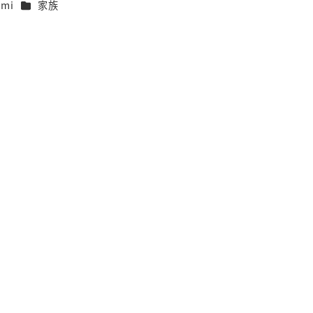
カテゴリー
umi
家族
、