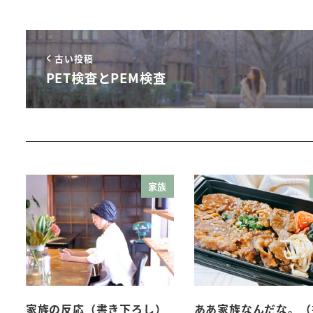
古い投稿
PET検査とPEM検査
家族
家族の反応（書き下ろし）
ああ家族なんだな。（