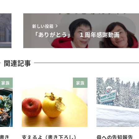
新しい投稿
「ありがとう」 １周年感謝動画
関連記事
家族
家族
書き
支えるよ（書き下ろし）
母への告知報告