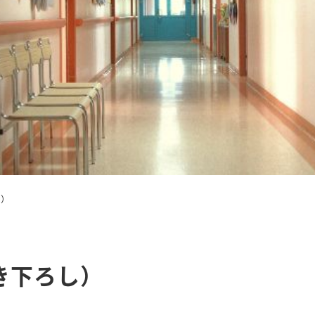
し）
き下ろし）