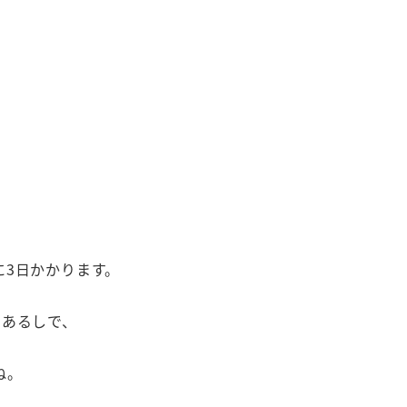
に3日かかります。
もあるしで、
ね。