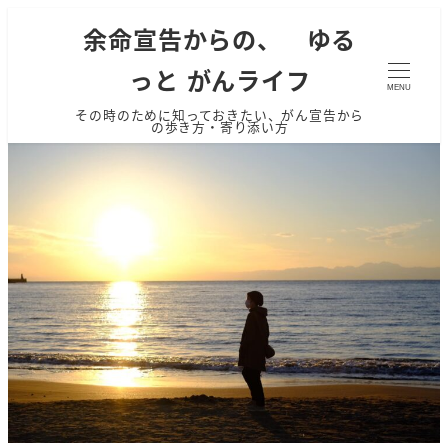
余命宣告からの、 ゆる
っと がんライフ
MENU
その時のために知っておきたい、がん宣告から
の歩き方・寄り添い方