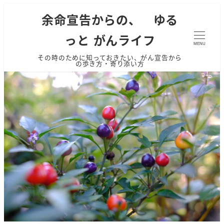
余命宣告からの、 ゆる
っと がんライフ
MENU
その時のために知っておきたい、がん宣告から
の歩き方・寄り添い方