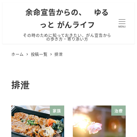
余命宣告からの、 ゆる
っと がんライフ
MENU
その時のために知っておきたい、がん宣告から
の歩き方・寄り添い方
ホーム
投稿一覧
排泄
排泄
家族
治療